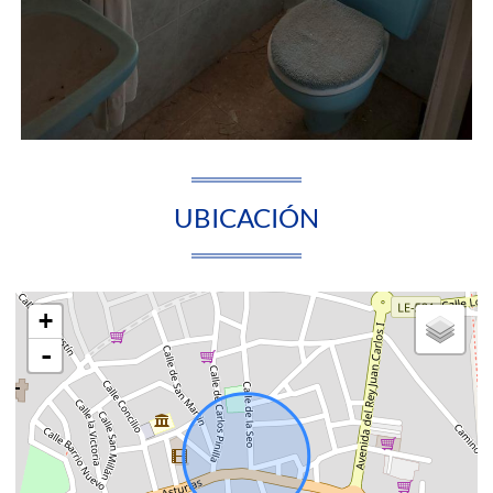
UBICACIÓN
+
-