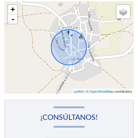
+
-
Leaflet
| ©
OpenStreetMap
contributors
¡CONSÚLTANOS!