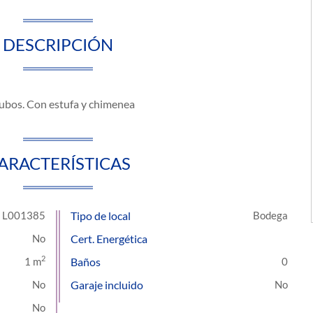
DESCRIPCIÓN
cubos. Con estufa y chimenea
ARACTERÍSTICAS
L001385
Tipo de local
Bodega
Cert. Energética
2
1 m
Baños
0
Garaje incluido