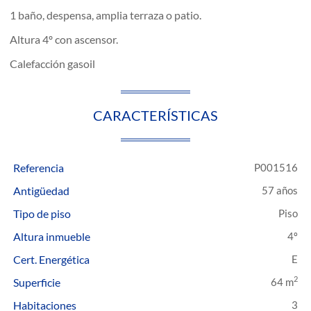
1 baño, despensa, amplia terraza o patio.
Altura 4º con ascensor.
Calefacción gasoil
CARACTERÍSTICAS
Referencia
P001516
Antigüedad
57 años
Tipo de piso
Piso
Altura inmueble
4º
Cert. Energética
E
2
Superficie
64 m
Habitaciones
3