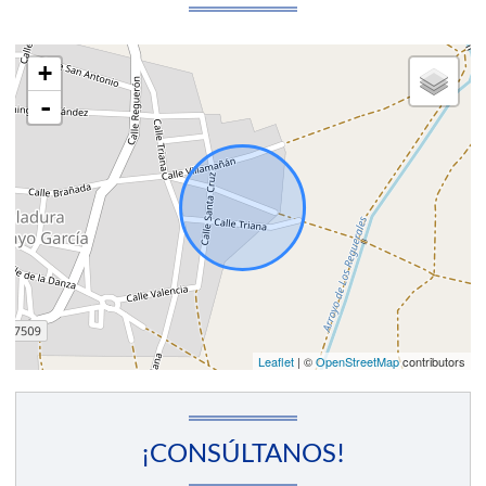
+
-
Leaflet
| ©
OpenStreetMap
contributors
¡CONSÚLTANOS!