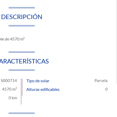
DESCRIPCIÓN
ble de 4570 m²
ARACTERÍSTICAS
S000714
Tipo de solar
Parcela
2
4570 m
Alturas edificables
0
0 km