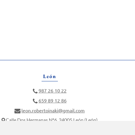
León
987 26 10 22
659 89 12 86
leon.robertoinaki@gmail.com
Calle Dos Hermanas Nº6, 24005 León (León)