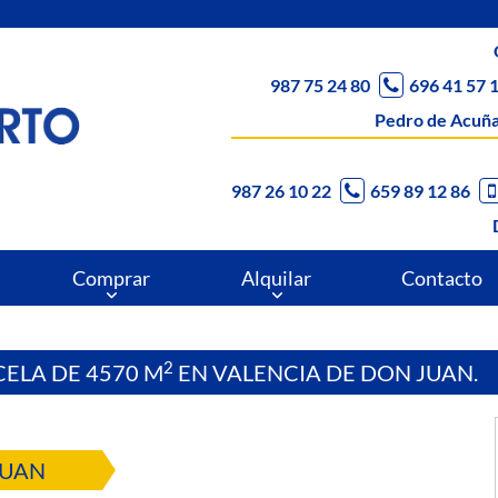
987 75 24 80
696 41 57 
Pedro de Acuña
987 26 10 22
659 89 12 86
Comprar
Alquilar
Contacto
2
ELA DE 4570 M
EN VALENCIA DE DON JUAN.
JUAN