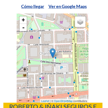
Cómo llegar
Ver en Google Maps
+
-
Leaflet
| ©
OpenStreetMap
contributors
ROBERTO & IÑAKI SEGUROS E