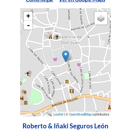
+
-
Leaflet
| ©
OpenStreetMap
contributors
Roberto & Iñaki Seguros León