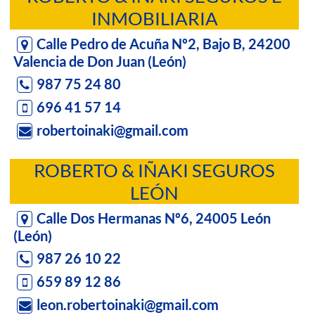
INMOBILIARIA
Calle Pedro de Acuña Nº2, Bajo B, 24200
Valencia de Don Juan (León)
987 75 24 80
696 41 57 14
robertoinaki@gmail.com
ROBERTO & IÑAKI SEGUROS
LEÓN
Calle Dos Hermanas Nº6, 24005 León
(León)
987 26 10 22
659 89 12 86
leon.robertoinaki@gmail.com